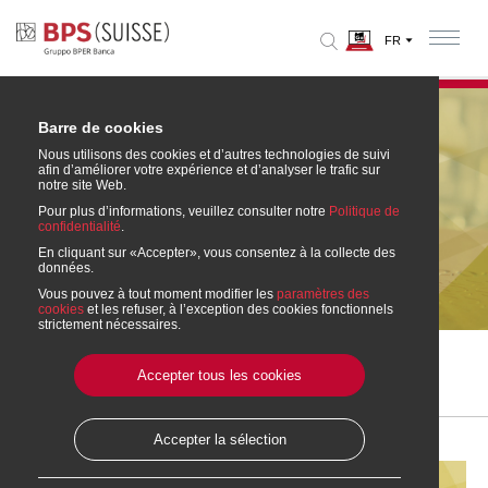
Barre de cookies
Nous utilisons des cookies et d’autres technologies de suivi
afin d’améliorer votre expérience et d’analyser le trafic sur
notre site Web.
Pour plus d’informations, veuillez consulter notre
Politique de
confidentialité
.
En cliquant sur «Accepter», vous consentez à la collecte des
données.
Crédits Lombard
Vous pouvez à tout moment modifier les
paramètres des
cookies
et les refuser, à l’exception des cookies fonctionnels
strictement nécessaires.
Home
» Financements
» Crédits Lombard
Accepter tous les cookies
Imprimer cette page
Accepter la sélection
Crédits Lombard