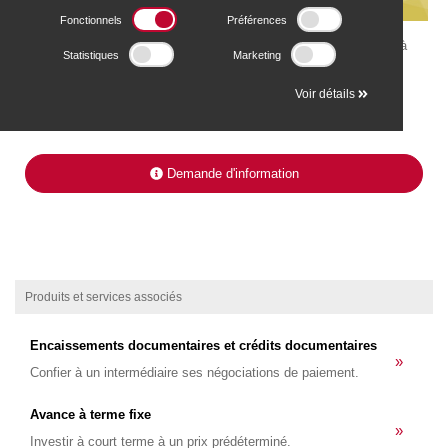
Fonctionnels
Préférences
Type de prêt indiqué pour vous qui avez besoin d’un financement à
Statistiques
Marketing
court terme, garanti par vos avoirs en compte ou titres boursiers.
Voir détails
Demande d'information
Produits et services associés
Encaissements documentaires et crédits documentaires
»
Confier à un intermédiaire ses négociations de paiement.
Avance à terme fixe
»
Investir à court terme à un prix prédéterminé.