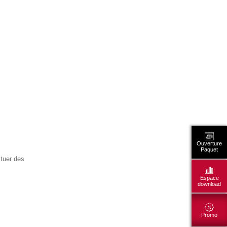
Ouverture
Paquet
ctuer des
Espace
download
Promo