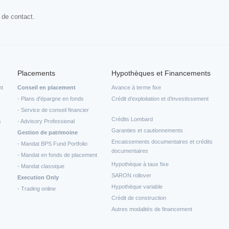
 de contact.
Placements
Hypothèques et Financements
nt
Conseil en placement
Avance à terme fixe
- Plans d'épargne en fonds
Crédit d’exploitation et d’investissement
- Service de conseil financier
Crédits Lombard
s
- Advisory Professional
Garanties et cautionnements
Gestion de patrimoine
Encaissements documentaires et crédits
- Mandat BPS Fund Portfolio
documentaires
- Mandat en fonds de placement
Hypothèque à taux fixe
- Mandat classique
SARON rollover
Execution Only
Hypothèque variable
- Trading online
Crédit de construction
Autres modalités de financement