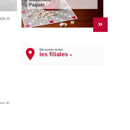
Paquet
ide et,
Découvrez toutes
les filiales
»
taux de