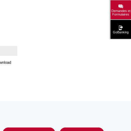
Demandes et
Formulaires
GoBanking
wnload