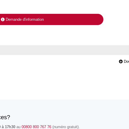
Demande d'information
Do
ces?
0 à 17h30
au
00800 800 767 76
(numéro gratuit).