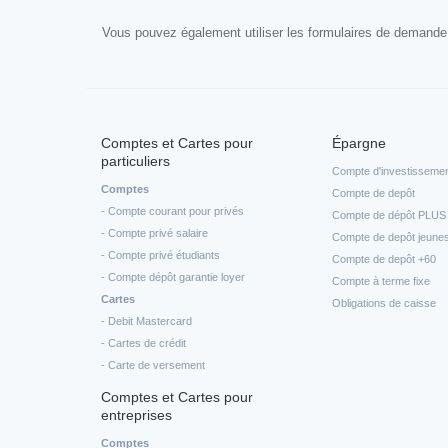
Vous pouvez également utiliser les formulaires de demande
Comptes et Cartes pour
Épargne
particuliers
Compte d'investisseme
Comptes
Compte de depôt
- Compte courant pour privés
Compte de dépôt PLUS
- Compte privé salaire
Compte de depôt jeune
- Compte privé étudiants
Compte de depôt +60
- Compte dépôt garantie loyer
Compte à terme fixe
Cartes
Obligations de caisse
- Debit Mastercard
- Cartes de crédit
- Carte de versement
Comptes et Cartes pour
entreprises
Comptes