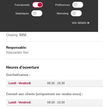
Via Giacomo Luvini 2a, 6900 Lugano
Fonctionnels
Préférences
Tel. +41 58 855 32 00
Statistiques
Marketing
Fax +41 58 855 32 17
callcenter@bps-suisse.ch
Voir détails
Swift:
POSOCH22XXX
Clearing:
8252
Responsable:
Alessandro Veri
Heures d'ouverture
Guichet/caisse :
Lundi - Vendredi
08:30 - 16:30
Conseil aux clients (uniquement sur rendez-vous) :
Lundi - Vendredi
08:30 - 16:30