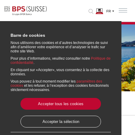
Barre de cookies
Nous utilisons des cookies et d’autres technologies de suivi
afin d’améliorer votre expérience et d’analyser le trafic sur
notre site Web.
Pour plus d’informations, veuillez consulter notre
Politique de
confidentialité
.
En cliquant sur «Accepter», vous consentez à la collecte des
Lugano
données.
Vous pouvez à tout moment modifier les
paramètres des
cookies
et les refuser, à l’exception des cookies fonctionnels
strictement nécessaires.
Home
» Les succursales de notre banque
» Agence de Lugano
Accepter tous les cookies
Imprimer cette page
Accepter la sélection
Contacts