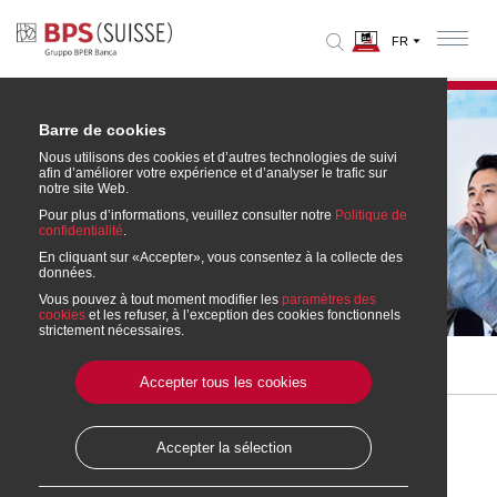
Barre de cookies
Nous utilisons des cookies et d’autres technologies de suivi
afin d’améliorer votre expérience et d’analyser le trafic sur
notre site Web.
Pour plus d’informations, veuillez consulter notre
Politique de
confidentialité
.
En cliquant sur «Accepter», vous consentez à la collecte des
News
données.
Vous pouvez à tout moment modifier les
paramètres des
cookies
et les refuser, à l’exception des cookies fonctionnels
strictement nécessaires.
Home
» Media
» News
» Sponsoring sportif saison 2025/2026
Accepter tous les cookies
Date de l'article: 14-11-2025
Accepter la sélection
Sponsoring sportif saison 2025/2026