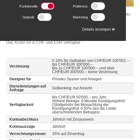
Funktionelle
Präferenz
Ideal für alle, die langfristig sparen wollen oder ein Abwicklungskonto
Statistik
Marketing
für ihr Wertschriftendepot benötigen.
Bei Überschreitung eines bestimmten Vermögenswertes bieten wir
Details anzeigen
eine Verzinsung.
Das Konto ist in CHF und EUR verfügbar.
0.10% für Guthaben von CHF/EUR 100'001.--
bis CHF/EUR 300'000.--
Verzinsung
Bis zu CHF/EUR 100'000.-- und über
CHF/EUR 300'000.-- keine Verzinsung
Geeignet für
Privates Sparen und Anlegen
Dienstleistungen auf
GoBanking: nur Ansicht
Anfrage
Bis CHF/EUR 50'000.-- pro Jahr
Höhere Beträge: 6 Monate Kündigungsfrist
Verfügbarkeit
(Strafgebühr bei Missachtung der
Kündigungsfrist: 0.50% des die Limite
überschreitenden Betrages)
Kontoabschluss
Jährlich mit Zinsausweis
Kontoauszüge
Jährlich
Verrechnungssteuer
35% auf Zinsertrag