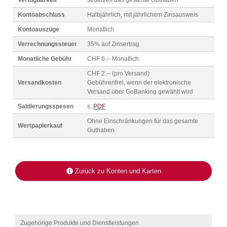
Verfügbarkeit
Jederzeit das gesamte Guthaben
Kontoabschluss
Halbjährlich, mit jährlichem Zinsausweis
Kontoauszüge
Monatlich
Verrechnungssteuer
35% auf Zinsertrag
Monatliche Gebühr
CHF 6.-- Monatlich
CHF 2.-- (pro Versand)
Versandkosten
Gebührenfrei, wenn der elektronische
Versand über GoBanking gewählt wird
Saldierungsspesen
s.
PDF
Ohne Einschränkungen für das gesamte
Wertpapierkauf
Guthaben
Zurück zu Konten und Karten
Zugehörige Produkte und Dienstleistungen