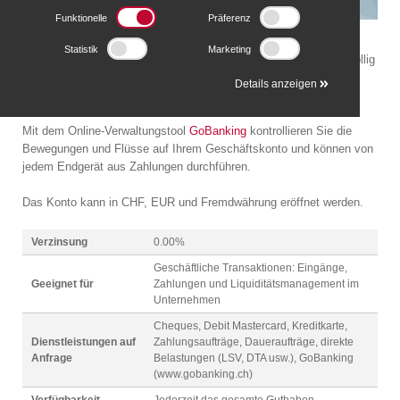
Funktionelle
Präferenz
Ein praktisches und flexibles Konto zur Abwicklung von
Statistik
Marketing
Bankgeschäften ohne Guthabensbeschränkung. Verwalten Sie völlig
unkompliziert alle Unternernehmens-Geschäfte: Zahlungen,
Details anzeigen
geschäftliche Transaktionen und Anlagen.
Mit dem Online-Verwaltungstool
GoBanking
kontrollieren Sie die
Bewegungen und Flüsse auf Ihrem Geschäftskonto und können von
jedem Endgerät aus Zahlungen durchführen.
Das Konto kann in CHF, EUR und Fremdwährung eröffnet werden.
Verzinsung
0.00%
Geschäftliche Transaktionen: Eingänge,
Geeignet für
Zahlungen und Liquiditätsmanagement im
Unternehmen
Cheques, Debit Mastercard, Kreditkarte,
Dienstleistungen auf
Zahlungsaufträge, Daueraufträge, direkte
Anfrage
Belastungen (LSV, DTA usw.), GoBanking
(www.gobanking.ch)