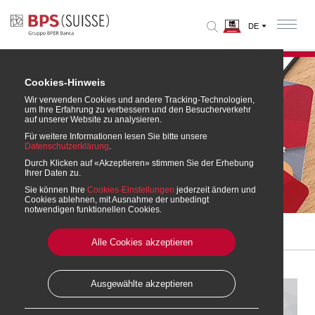
Cookies-Hinweis
Wir verwenden Cookies und andere Tracking-Technologien,
um Ihre Erfahrung zu verbessern und den Besucherverkehr
auf unserer Website zu analysieren.
Für weitere Informationen lesen Sie bitte unsere
Datenschutzerklärung
.
Durch Klicken auf «Akzeptieren» stimmen Sie der Erhebung
Ihrer Daten zu.
Debit Mastercard
Sie können Ihre
Cookies-Einstellungen
jederzeit ändern und
Cookies ablehnen, mit Ausnahme der unbedingt
notwendigen funktionellen Cookies.
Home
» Konten und Karten
» Debit Mastercard
Alle Cookies akzeptieren
Ausgewählte akzeptieren
Debit Mastercard