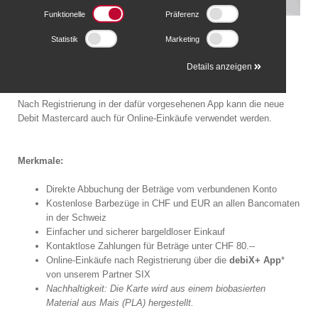
Funktionelle
Präferenz
Die neue Generation von Debitkarten ermöglicht es, jederzeit
Statistik
Marketing
Bargeldbezüge am Bancomaten zu tätigen, Einkäufe bar zu
bezahlen und bei kleinen Beträgen auch kontaktlos dank der
Details anzeigen
entsprechenden Funktion.
Nach Registrierung in der dafür vorgesehenen App kann die neue
Debit Mastercard auch für Online-Einkäufe verwendet werden.
Merkmale:
Direkte Abbuchung der Beträge vom verbundenen Konto
Kostenlose Barbezüge in CHF und EUR an allen Bancomaten
in der Schweiz
Einfacher und sicherer bargeldloser Einkauf
Kontaktlose Zahlungen für Beträge unter CHF 80.--
Online-Einkäufe nach Registrierung über die
debiX+ App
*
von unserem Partner SIX
Nachhaltigkeit: Die Karte wird aus einem biobasierten
Material aus Mais (PLA) hergestellt.