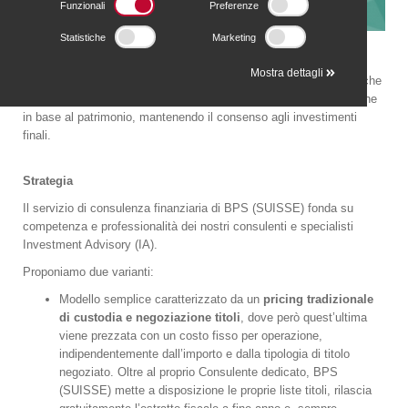
Funzionali
Preferenze
Statistiche
Marketing
A chi si rivolge
Mostra dettagli
Concepita per chi ama scegliere tra un'offerta ampia e articolata che
soddisfi l'intensità di servizio desiderata, sia in base alle spese che
in base al patrimonio, mantenendo il consenso agli investimenti
finali.
Strategia
Il servizio di consulenza finanziaria di BPS (SUISSE) fonda su
competenza e professionalità dei nostri consulenti e specialisti
Investment Advisory (IA).
Proponiamo due varianti:
Modello semplice caratterizzato da un
pricing tradizionale
di custodia e negoziazione titoli
, dove però quest’ultima
viene prezzata con un costo fisso per operazione,
indipendentemente dall’importo e dalla tipologia di titolo
negoziato. Oltre al proprio Consulente dedicato, BPS
(SUISSE) mette a disposizione le proprie liste titoli, rilascia