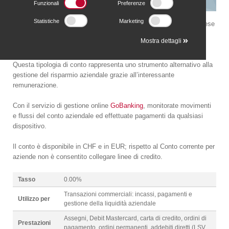
Funzionali
Preferenze
Statistiche
Marketing
È un conto pratico e flessibile dedicato alle piccole e medie Imprese
che permette di eseguire operazioni bancarie senza alcuna
Mostra dettagli
limitazione d'importo.
Questa tipologia di conto rappresenta uno strumento alternativo alla
gestione del risparmio aziendale grazie all’interessante
remunerazione.
Con il servizio di gestione online
GoBanking
, monitorate movimenti
e flussi del conto aziendale ed effettuate pagamenti da qualsiasi
dispositivo.
Il conto è disponibile in CHF e in EUR; rispetto al Conto corrente per
aziende non è consentito collegare linee di credito.
Tasso
0.00%
Transazioni commerciali: incassi, pagamenti e
Utilizzo per
gestione della liquidità aziendale
Assegni, Debit Mastercard, carta di credito, ordini di
Prestazioni
pagamento, ordini permanenti, addebiti diretti (LSV,