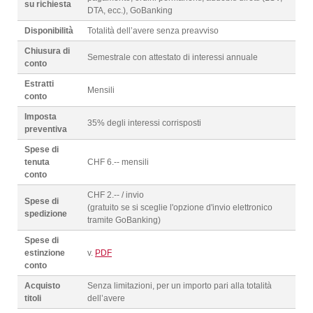
su richiesta
DTA, ecc.), GoBanking
Disponibilità
Totalità dell’avere senza preavviso
Chiusura di
Semestrale con attestato di interessi annuale
conto
Estratti
Mensili
conto
Imposta
35% degli interessi corrisposti
preventiva
Spese di
tenuta
CHF 6.-- mensili
conto
CHF 2.-- / invio
Spese di
(gratuito se si sceglie l'opzione d'invio elettronico
spedizione
tramite GoBanking)
Spese di
estinzione
v.
PDF
conto
Acquisto
Senza limitazioni, per un importo pari alla totalità
titoli
dell’avere