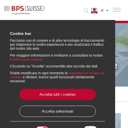
Cookie bar
Facciamo uso di cookies e di altre tecnologie di tracciamento
per migliorare la vostra esperienza e per analizzare il traffico
del nostro sito web.
Per maggiori informazioni vi invitiamo a consultare la nostra
Politica sulla privacy
.
Conto aziendale crescente
Cliccando su "Accetta" acconsentite alla raccolta dei dati.
CHF / EUR
Potete modificare in ogni momento le
impostazioni relative ai
cookies
e rifiutarli, tranne quelli funzionali strettamente
necessari.
Accetta tutti i cookies
Home
» Conti e Carte
» Conto aziendale crescente CHF / EUR
Accetta selezionati
Conto aziendale crescente CHF /
EUR