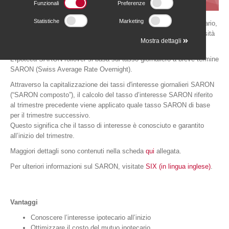
Funzionali
Preferenze
Statistiche
Marketing
Si rivolge alla clientela che segue l’andamento del mercato monetario,
approfittando delle oscillazioni dei tassi d'interesse, e ha la necessità
Mostra dettagli
di sapere anticipatamente il tasso d’interesse applicato.
L’Ipoteca SARON rollover si basa sul tasso giornaliero a breve termine
SARON (Swiss Average Rate Overnight).
Attraverso la capitalizzazione dei tassi d'interesse giornalieri SARON
(“SARON composto”), il calcolo del tasso d’interesse SARON riferito
al trimestre precedente viene applicato quale tasso SARON di base
per il trimestre successivo.
Questo significa che il tasso di interesse è conosciuto e garantito
all’inizio del trimestre.
Maggiori dettagli sono contenuti nella scheda
qui
allegata.
Per ulteriori informazioni sul SARON, visitate
SIX (in lingua inglese)
.
Vantaggi
Conoscere l’interesse ipotecario all’inizio
Ottimizzare il costo del mutuo ipotecario