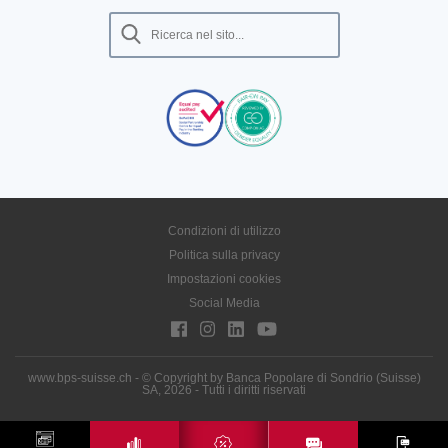
Condizioni di utilizzo
Politica sulla privacy
Impostazioni cookies
Social Media
www.bps-suisse.ch - © Copyright by Banca Popolare di Sondrio (Suisse)
SA, 2026 - Tutti i diritti riservati