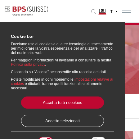
Cookie bar
Facciamo uso di cookies e di altre tecnologie di tracciamento
per migliorare la vostra esperienza e per analizzare il traffico
del nostro sito web.
Per maggiori informazioni vi invitiamo a consultare la nostra
Politica sulla privacy
.
Cliccando su "Accetta" acconsentite alla raccolta dei dati.
SARON rollover
Potete modificare in ogni momento le
impostazioni relative ai
cookies
e rifiutarli, tranne quelli funzionali strettamente
necessari.
Accetta tutti i cookies
Home
» Ipoteche
» SARON rollover
Stampa questa pagina
Accetta selezionati
SARON rollover