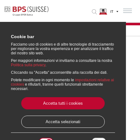
Home
» Contatti
Cookie bar
Facciamo uso di cookies e di altre tecnologie di tracciamento
per migliorare la vostra esperienza e per analizzare il traffico
del nostro sito web.
Contattateci e richiedete
Per maggiori informazioni vi invitiamo a consultare la nostra
Politica sulla privacy
assistenza
.
Cliccando su "Accetta" acconsentite alla raccolta dei dati.
Potete modificare in ogni momento le
impostazioni relative ai
cookies
e rifiutarli, tranne quelli funzionali strettamente
Siamo una Banca aperta al dialogo e pronta ad
necessari.
ascoltarvi consigliandovi al meglio su prodotti e servizi
in base alle vostre esigenze.
Accetta tutti i cookies
Call Center
Il nostro Call Center è raggiungibile dal lunedì al
Accetta selezionati
venerdì nella fascia oraria
8:00 - 17:30
al numero
gratuito
00800 800 767 76
o a pagamento
058 855 00