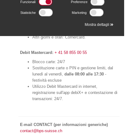
80
(da telefonia mobile estera
+ 41 58 855 00 80
).
Funzionali
Preferenze
Statistiche
Marketing
Carte di credito:
+ 41 58 855 00 58
Dal lunedì al venerdì,
dalle 08:00 alle 17:30
Mostra dettagli
-
festività escluse: BPS (SUISSE)
Altri giorni e orari: Cornèrcard.
Debit Mastercard:
+ 41 58 855 00 55
Blocco carte: 24/7
Sostituzione carte o PIN e gestione limiti, dal
lunedì al venerdì,
dalle 08:00 alle 17:30
-
festività escluse
Utilizzo Debit Mastercard in internet,
registrazione sull'app debiX+ e contestazione di
transazioni: 24/7.
E-mail CONTACT (per informazioni generiche)
contact@bps-suisse.ch