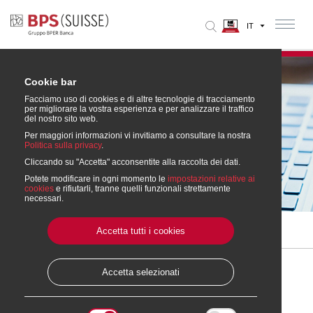
Cookie bar
Facciamo uso di cookies e di altre tecnologie di tracciamento
per migliorare la vostra esperienza e per analizzare il traffico
del nostro sito web.
Per maggiori informazioni vi invitiamo a consultare la nostra
Politica sulla privacy
.
Cliccando su "Accetta" acconsentite alla raccolta dei dati.
Richieste e Moduli
Potete modificare in ogni momento le
impostazioni relative ai
cookies
e rifiutarli, tranne quelli funzionali strettamente
necessari.
Accetta tutti i cookies
Home
» Richieste e Moduli
Accetta selezionati
I formulari qui raccolti vi aiuteranno nella stesura della vostra
richiesta.