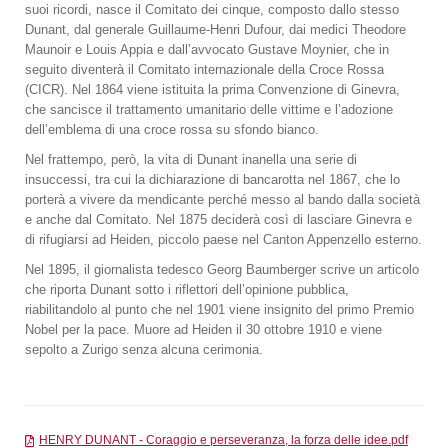
suoi ricordi, nasce il Comitato dei cinque, composto dallo stesso
Dunant, dal generale Guillaume-Henri Dufour, dai medici Theodore
Maunoir e Louis Appia e dall’avvocato Gustave Moynier, che in
seguito diventerà il Comitato internazionale della Croce Rossa
(CICR). Nel 1864 viene istituita la prima Convenzione di Ginevra,
che sancisce il trattamento umanitario delle vittime e l’adozione
dell’emblema di una croce rossa su sfondo bianco.
Nel frattempo, però, la vita di Dunant inanella una serie di
insuccessi, tra cui la dichiarazione di bancarotta nel 1867, che lo
porterà a vivere da mendicante perché messo al bando dalla società
e anche dal Comitato. Nel 1875 deciderà così di lasciare Ginevra e
di rifugiarsi ad Heiden, piccolo paese nel Canton Appenzello esterno.
Nel 1895, il giornalista tedesco Georg Baumberger scrive un articolo
che riporta Dunant sotto i riflettori dell’opinione pubblica,
riabilitandolo al punto che nel 1901 viene insignito del primo Premio
Nobel per la pace. Muore ad Heiden il 30 ottobre 1910 e viene
sepolto a Zurigo senza alcuna cerimonia.
HENRY DUNANT - Coraggio e perseveranza, la forza delle idee.pdf