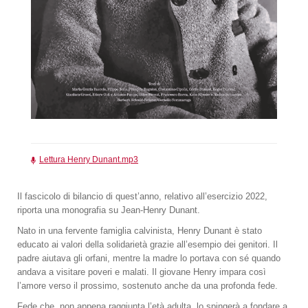
Lettura Henry Dunant.mp3
Il fascicolo di bilancio di quest’anno, relativo all’esercizio 2022,
riporta una monografia su Jean-Henry Dunant.
Nato in una fervente famiglia calvinista, Henry Dunant è stato
educato ai valori della solidarietà grazie all’esempio dei genitori. Il
padre aiutava gli orfani, mentre la madre lo portava con sé quando
andava a visitare poveri e malati. Il giovane Henry impara così
l’amore verso il prossimo, sostenuto anche da una profonda fede.
Fede che, non appena raggiunta l’età adulta, lo spingerà a fondare a