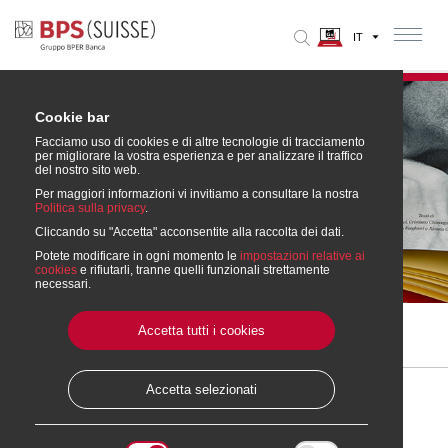
Cookie bar
Facciamo uso di cookies e di altre tecnologie di tracciamento
per migliorare la vostra esperienza e per analizzare il traffico
del nostro sito web.
Per maggiori informazioni vi invitiamo a consultare la nostra
Bilanci e
Politica sulla privacy
.
Cliccando su "Accetta" acconsentite alla raccolta dei dati.
Cultura
Potete modificare in ogni momento le
impostazioni relative ai
cookies
e rifiutarli, tranne quelli funzionali strettamente
necessari.
Accetta tutti i cookies
Home
» Bilanci e Cultura
» HENRY DUNANT - Coraggio e perseveranza, la forza delle idee
Accetta selezionati
2022