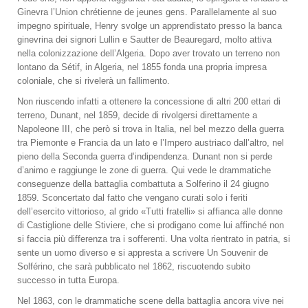
Ginevra l’Union chrétienne de jeunes gens. Parallelamente al suo
impegno spirituale, Henry svolge un apprendistato presso la banca
ginevrina dei signori Lullin e Sautter de Beauregard, molto attiva
nella colonizzazione dell’Algeria. Dopo aver trovato un terreno non
lontano da Sétif, in Algeria, nel 1855 fonda una propria impresa
coloniale, che si rivelerà un fallimento.
Non riuscendo infatti a ottenere la concessione di altri 200 ettari di
terreno, Dunant, nel 1859, decide di rivolgersi direttamente a
Napoleone III, che però si trova in Italia, nel bel mezzo della guerra
tra Piemonte e Francia da un lato e l’Impero austriaco dall’altro, nel
pieno della Seconda guerra d’indipendenza. Dunant non si perde
d’animo e raggiunge le zone di guerra. Qui vede le drammatiche
conseguenze della battaglia combattuta a Solferino il 24 giugno
1859. Sconcertato dal fatto che vengano curati solo i feriti
dell’esercito vittorioso, al grido «Tutti fratelli» si affianca alle donne
di Castiglione delle Stiviere, che si prodigano come lui affinché non
si faccia più differenza tra i sofferenti. Una volta rientrato in patria, si
sente un uomo diverso e si appresta a scrivere Un Souvenir de
Solférino, che sarà pubblicato nel 1862, riscuotendo subito
successo in tutta Europa.
Nel 1863, con le drammatiche scene della battaglia ancora vive nei