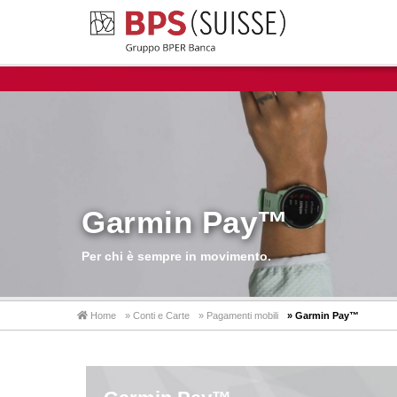
Garmin Pay™
Per chi è sempre in movimento.
Home
» Conti e Carte
»
Pagamenti mobili
» Garmin Pay™