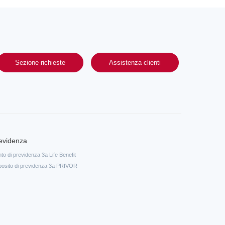
Sezione richieste
Assistenza clienti
evidenza
to di previdenza 3a Life Benefit
osito di previdenza 3a PRIVOR