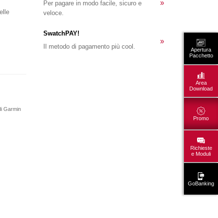
»
Per pagare in modo facile, sicuro e
elle
veloce.
SwatchPAY!
»
Il metodo di pagamento più cool.
Apertura
Pacchetto
Area
Download
 di Garmin
Promo
Richieste
e Moduli
GoBanking