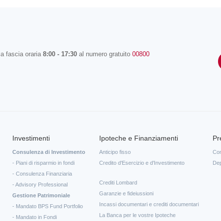
la fascia oraria
8:00 - 17:30
al numero gratuito
00800
Investimenti
Ipoteche e Finanziamenti
Pr
Consulenza di Investimento
Anticipo fisso
Con
- Piani di risparmio in fondi
Credito d'Esercizio e d'Investimento
Dep
- Consulenza Finanziaria
Crediti Lombard
- Advisory Professional
Garanzie e fideiussioni
Gestione Patrimoniale
Incassi documentari e crediti documentari
- Mandato BPS Fund Portfolio
La Banca per le vostre Ipoteche
- Mandato in Fondi