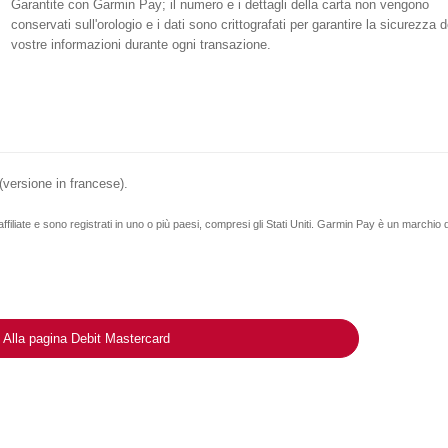
Garantite con Garmin Pay; il numero e i dettagli della carta non vengono
conservati sull'orologio e i dati sono crittografati per garantire la sicurezza d
vostre informazioni durante ogni transazione.
(versione in francese).
filiate e sono registrati in uno o più paesi, compresi gli Stati Uniti. Garmin Pay è un marchio
Alla pagina Debit Mastercard