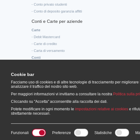
- Conto privato studenti
- Conto di deposito garanzia affitti
Conti e Carte per aziende
Carte
- Debit Mastercard
- Carte di credito
- Carta di versamento
Conti
- Conto corrente per aziende
- Conto aziendale crescente CHF / EUR
Cookie bar
- Conto condominio
Facciamo uso di cookies e di altre tecnologie di tracciamento per migliorare
- Conto associazione
analizzare il traffico del nostro sito web.
Per maggiori informazioni vi invitiamo a consultare la nostra
Politica sulla pr
Cliccando su "Accetta" acconsentite alla raccolta dei dati.
Potete modificare in ogni momento le
impostazioni relative ai cookies
e rifiu
strettamente necessari.
Funzionali
Preferenze
Statistiche
Ma
www.bps-suisse.ch - © Copyright by Banca Popolare di Sondrio (Suiss