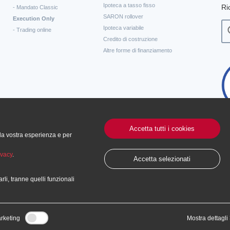
Ipoteca a tasso fisso
Ri
- Mandato Classic
SARON rollover
Execution Only
Ipoteca variabile
- Trading online
Credito di costruzione
Altre forme di finanziamento
Accetta tutti i cookies
 la vostra esperienza e per
ivacy
.
Accetta selezionati
tarli, tranne quelli funzionali
Condizioni di utilizzo
Politica
rketing
Mostra dettagli
e) SA, 2026 - Tutti i diritti riservati